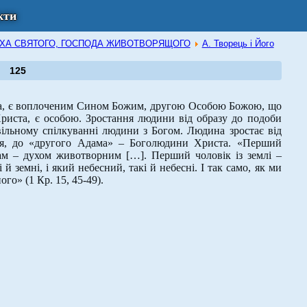
кти
В ДУХА СВЯТОГО, ГОСПОДА ЖИВОТВОРЯЩОГО
А. Творець і Його
125
а, є воплоченим Сином Божим, другою Особою Божою, що
риста, є особою. Зростання людини від образу до подоби
вільному спілкуванні людини з Богом. Людина зростає від
тя, до «другого Адама» – Боголюдини Христа. «Перший
м – духом животворним […]. Перший чоловік із землі –
й земні, і який небесний, такі й небесні. І так само, як ми
го» (1 Кр. 15, 45-49).