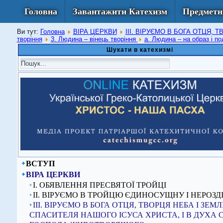
Головна
Завантажити Катехизм
Предметн
Ви тут:
Головна
ВІРА ЦЕРКВИ
ІІІ. ВІРУЄМО В БОГА ОТЦЯ,
творіння
3. Людина – вінець творіння
а. Людина – на образ і п
Шукати в катехизмі
ВСТУП
ВІРА ЦЕРКВИ
I. ОБЯВЛЕННЯ ПРЕСВЯТОЇ ТРОЙЦІ
ІІ. ВІРУЄМО В ТРОЙЦЮ ЄДИНОСУЩНУ І НЕРОЗД
ІІІ. ВІРУЄМО В БОГА ОТЦЯ, ТВОРЦЯ НЕБА І ЗЕМЛІ,
СПАСИТЕЛЯ НАШОГО ІСУСА ХРИСТА, І В ДУХА 