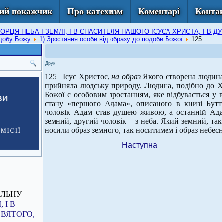
ий покажчик
Про катехизм
Коментарі
Конта
 ТВОРЦЯ НЕБА І ЗЕМЛІ, І В СПАСИТЕЛЯ НАШОГО ІСУСА ХРИСТА, І 
одобу Божу
1) Зростання особи від образу до подоби Божої
125
Друк
125 Ісус Христос,
на образ
Якого створена людин
прийняла людську природу. Людина, подібно до Х
Божої є особовим зростанням, яке відбувається у 
стану «першого Адама», описаного в книзі Бут
чоловік Адам став душею живою, а останній Ада
земний, другий чоловік – з неба. Який земний, такі 
носили образ земного, так носитимем і образ небесно
Наступна
ІЛЬНУ
 І В
СВЯТОГО,