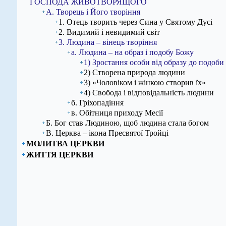
ГОСПОДА ЖИВОТВОРЯЩОГО
А. Творець і Його творіння
1. Отець творить через Сина у Святому Дусі
2. Видимий і невидимий світ
3. Людина – вінець творіння
а. Людина – на образ і подобу Божу
1) Зростання особи від образу до подоби
2) Створена природа людини
3) «Чоловіком і жінкою створив їх»
4) Свобода і відповідальність людини
б. Гріхопадіння
в. Обітниця приходу Месії
Б. Бог став Людиною, щоб людина стала богом
В. Церква – ікона Пресвятої Тройці
МОЛИТВА ЦЕРКВИ
ЖИТТЯ ЦЕРКВИ