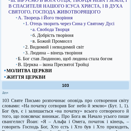
ІІІ. ВІРУЄМО В БОГА ОТЦЯ, ТВОРЦЯ НЕБА І ЗЕМЛІ, І
В СПАСИТЕЛЯ НАШОГО ІСУСА ХРИСТА, І В ДУХА
СВЯТОГО, ГОСПОДА ЖИВОТВОРЯЩОГО
А. Творець і Його творіння
1. Отець творить через Сина у Святому Дусі
а. Свобода Творця
б. Добрість творіння
в. Божий Промисел
2. Видимий і невидимий світ
3. Людина – вінець творіння
Б. Бог став Людиною, щоб людина стала богом
В. Церква – ікона Пресвятої Тройці
МОЛИТВА ЦЕРКВИ
ЖИТТЯ ЦЕРКВИ
103
Друк
103 Святе Письмо розпочинає оповідь про сотворення світу
словами: «На початку сотворив Бог небо й землю» (Бут. 1, 1).
Бог був, є і залишається «на початку» всього сотвореного й
того, що повсякчас виникає. Про Бога як Начало усього пише
євангелист Йоан: «Я – Альфа і Омега, початок і кінець, –
говорить Господь Бог, Хто єсть і Хто був і Хто приходить,