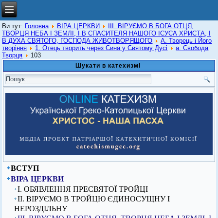
Ви тут:
Головна
ВІРА ЦЕРКВИ
ІІІ. ВІРУЄМО В БОГА ОТЦЯ,
ТВОРЦЯ НЕБА І ЗЕМЛІ, І В СПАСИТЕЛЯ НАШОГО ІСУСА ХРИСТА, І
В ДУХА СВЯТОГО, ГОСПОДА ЖИВОТВОРЯЩОГО
А. Творець і Його
творіння
1. Отець творить через Сина у Святому Дусі
а. Свобода
Творця
103
Шукати в катехизмі
ВСТУП
ВІРА ЦЕРКВИ
I. ОБЯВЛЕННЯ ПРЕСВЯТОЇ ТРОЙЦІ
ІІ. ВІРУЄМО В ТРОЙЦЮ ЄДИНОСУЩНУ І
НЕРОЗДІЛЬНУ