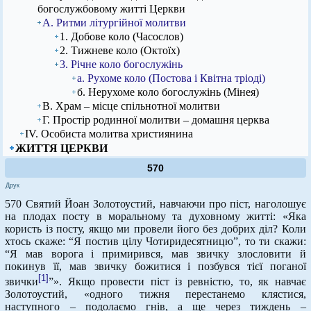
богослужбовому житті Церкви
А. Ритми літургійної молитви
1. Добове коло (Часослов)
2. Тижневе коло (Октоїх)
3. Річне коло богослужінь
а. Рухоме коло (Постова і Квітна тріоді)
б. Нерухоме коло богослужінь (Мінея)
В. Храм – місце спільнотної молитви
Г. Простір родинної молитви – домашня церква
ІV. Особиста молитва християнина
ЖИТТЯ ЦЕРКВИ
570
Друк
570 Святий Йоан Золотоустий, навчаючи про піст, наголошує
на плодах посту в моральному та духовному житті: «Яка
користь із посту, якщо ми провели його без добрих діл? Коли
хтось скаже: “Я постив цілу Чотиридесятницю”, то ти скажи:
“Я мав ворога і примирився, мав звичку злословити й
покинув її, мав звичку божитися і позбувся тієї поганої
[1]
звички
”». Якщо провести піст із ревністю, то, як навчає
Золотоустий, «одного тижня перестанемо клястися,
наступного – подолаємо гнів, а ще через тиждень –