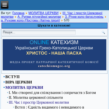
Ви тут:
Головна
МОЛИТВА ЦЕРКВИ
ІІІ. Час і простір Церковної
молитви
А. Ритми літургійної молитви
3. Річне коло богослужінь
а. Рухоме коло (Постова і Квітна тріоді)
570
Шукати в катехизмі
ВСТУП
ВІРА ЦЕРКВИ
МОЛИТВА ЦЕРКВИ
І. Ми створені для спілкування і сопричастя з Богом
ІІ. Молитва церковної спільноти
ІІІ. Час і простір Церковної молитви
Вступ : Єдність видимого і невидимого в