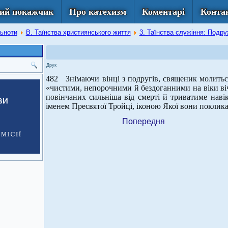
ий покажчик
Про катехизм
Коментарі
Конта
льноти
В. Таїнства християнського життя
3. Таїнства служіння: Подр
Друк
482 Знімаючи вінці з подругів, священик молиться
«чистими, непорочними й бездоганними на віки ві
повінчаних сильніша від смерті й триватиме нав
іменем Пресвятої Тройці, іконою Якої вони поклика
Попередня