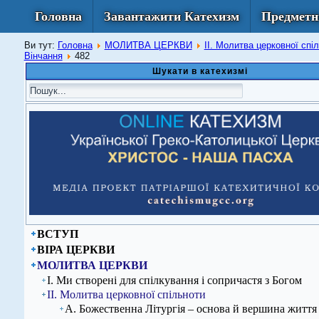
Головна
Завантажити Катехизм
Предметн
Ви тут:
Головна
МОЛИТВА ЦЕРКВИ
ІІ. Молитва церковної спі
Вінчання
482
Шукати в катехизмі
ВСТУП
ВІРА ЦЕРКВИ
МОЛИТВА ЦЕРКВИ
І. Ми створені для спілкування і сопричастя з Богом
ІІ. Молитва церковної спільноти
А. Божественна Літургія – основа й вершина життя