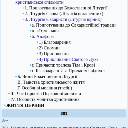
християнської спільноти
1. Приготування до Божественної Літургії
2. Літургія Слова (Літургія оглашенних)
3. Літургія Євхаристії (Літургія вірних)
а. Приготування до Євхаристійної трапези
в. «Отче наш»
б. Анафора
1) Благодарення
2) Спомин
3) Приношення
4) Прикликання Святого Духа
г. Причастя: трапеза Тіла і Крові
ґ. Благодарення за Причастя і відпуст
Б. Чини Божественної Літургії
В. Таїнства християнського життя
Г. Особливі моління (треби)
ІІІ. Час і простір Церковної молитви
ІV. Особиста молитва християнина
ЖИТТЯ ЦЕРКВИ
381
Друк