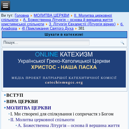
Ви тут:
Головна
МОЛИТВА ЦЕРКВИ
ІІ. Молитва церковної
спільноти
А. Божественна Літургія – основа й вершина життя
християнської спільноти
3. Літургія Євхаристії (Літургія вірних)
б.
Анафора
4) Прикликання Святого Духа
381
Шукати в катехизмі
ВСТУП
ВІРА ЦЕРКВИ
МОЛИТВА ЦЕРКВИ
І. Ми створені для спілкування і сопричастя з Богом
ІІ. Молитва церковної спільноти
А. Божественна Літургія – основа й вершина життя