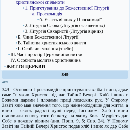
християнської спільноти
1. Приготування до Божественної Літургії
а. Проскомидія
б. Участь вірних у Проскомидії
2. Літургія Слова (Літургія оглашенних)
3. Літургія Євхаристії (Літургія вірних)
Б. Чини Божественної Літургії
В. Таїнства християнського життя
Г. Особливі моління (треби)
ІІІ. Час і простір Церковної молитви
ІV. Особиста молитва християнина
ЖИТТЯ ЦЕРКВИ
349
Друк
349 Основою Проскомидії є приготування хліба і вина, адже
саме їх ужив Христос під час Тайної Вечері. Хліб і вино є
Божими дарами і плодами праці людських рук. У Старому
Завіті хліб мав значення того, що найнеобхідніше для життя, а
вино – свята, радості душі перед Господом. Хліб і вино
становили основу того бенкету, на якому Божа Мудрість дає
Себе в поживу вірним (див. Прип. 9, 5; Сир. 24). У Новому
Завіті на Тайній Вечері Христос подав хліб і вино як дар Себе