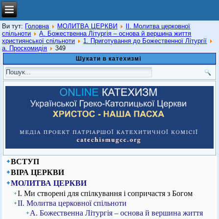
Ви тут:
Головна
МОЛИТВА ЦЕРКВИ
ІІ. Молитва церковної
спільноти
А. Божественна Літургія – основа й вершина життя
християнської спільноти
1. Приготування до Божественної Літургії
а. Проскомидія
349
Шукати в катехизмі
ВСТУП
ВІРА ЦЕРКВИ
МОЛИТВА ЦЕРКВИ
І. Ми створені для спілкування і сопричастя з Богом
ІІ. Молитва церковної спільноти
А. Божественна Літургія – основа й вершина життя