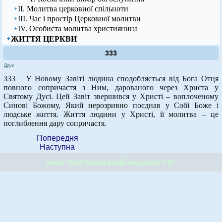
ІІ. Молитва церковної спільноти
ІІІ. Час і простір Церковної молитви
ІV. Особиста молитва християнина
ЖИТТЯ ЦЕРКВИ
333
Друк
333 У Новому Завіті людина сподобляється від Бога Отця
повного сопричастя з Ним, дарованого через Христа у
Святому Дусі. Цей Завіт звершився у Христі – воплоченому
Синові Божому, Який нерозривно поєднав у Собі Боже і
людське життя. Життя людини у Христі, її молитва – це
поглиблення дару сопричастя.
Попередня
Наступна
ХРИСТИЯНСЬКИЙ МЕДІАРЕСУРС
КІРІОС