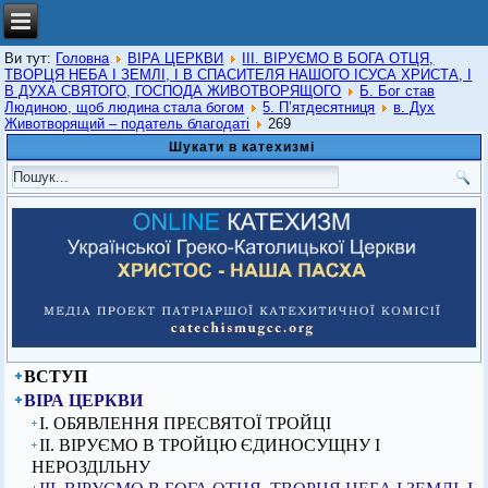
Ви тут:
Головна
ВІРА ЦЕРКВИ
ІІІ. ВІРУЄМО В БОГА ОТЦЯ,
ТВОРЦЯ НЕБА І ЗЕМЛІ, І В СПАСИТЕЛЯ НАШОГО ІСУСА ХРИСТА, І
В ДУХА СВЯТОГО, ГОСПОДА ЖИВОТВОРЯЩОГО
Б. Бог став
Людиною, щоб людина стала богом
5. П’ятдесятниця
в. Дух
Животворящий – податель благодаті
269
Шукати в катехизмі
ВСТУП
ВІРА ЦЕРКВИ
I. ОБЯВЛЕННЯ ПРЕСВЯТОЇ ТРОЙЦІ
ІІ. ВІРУЄМО В ТРОЙЦЮ ЄДИНОСУЩНУ І
НЕРОЗДІЛЬНУ