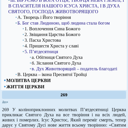
ІІІ. ВІРУЄМО В БОГА ОТЦЯ, ТВОРЦЯ НЕБА І ЗЕМЛІ, І
В СПАСИТЕЛЯ НАШОГО ІСУСА ХРИСТА, І В ДУХА
СВЯТОГО, ГОСПОДА ЖИВОТВОРЯЩОГО
А. Творець і Його творіння
Б. Бог став Людиною, щоб людина стала богом
1. Воплочення Сина Божого
2. Звіщання Царства Божого
3. Пасха Христова
4. Пришестя Христа у славі
5. П’ятдесятниця
а. Обітниця Святого Духа
б. Зіслання Святого Духа
в. Дух Животворящий – податель благодаті
В. Церква – ікона Пресвятої Тройці
МОЛИТВА ЦЕРКВИ
ЖИТТЯ ЦЕРКВИ
269
Друк
269 У коліноприклонних молитвах П’ятдесятниці Церква
прикликає Святого Духа на все творіння і на всіх людей,
живих і померлих. Ісус Христос, Який переміг смерть, тепер
дарує у Святому Дусі нове життя всьому творінню: «Святим