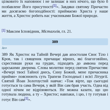
цілковито їх наповнює і не залишає в них нічого, що було б
[1]
позбавлене Його присутності
». Завдяки святому Причастю
ми досягаємо богоподібності: приймаємо Христа у наше
життя, а Христос робить нас учасниками Божої природи.
[1]
Максим Ісповідник,
Містагогія
, гл. 21.
389
Друк
389 Як Христос на Тайній Вечері дав апостолам Своє Тіло і
Кров, так і священик причащає вірних, які благоговійно,
схрестивши руки на грудях, підходять до амвона перед
царськими дверима. Слова молитви перед святим Причастям:
«Вечері твоєї Тайної днесь, Сину Божий, мене причасника
прийми» пояснюють суть Трапези Господньої і всієї Літургії.
Святий Йоан Золотоустий навчає: «Тож вірте, що сьогодні
готується та сама Вечеря, у якій Він сам брав участь. Одна від
одної нічим не відрізняються. Не можна казати, що цю
готувала людина, а ту – Христос; навпаки, і цю, і ту готував і
[1]
готує Він сам
».