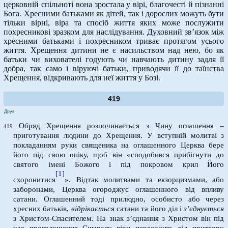
церковній спільноті вона зростала у вірі, благочесті й пізнанні
Бога. Хресними батьками як дітей, так і дорослих можуть бути
тільки вірні, віра та спосіб життя яких може послужити
похресникові зразком для наслідування. Духовний зв’язок між
хресними батьками і похресником триває протягом усього
життя. Хрещення дитини не є насильством над нею, бо як
батьки чи вихователі годують чи навчають дитину задля її
добра, так само і віруючі батьки, приводячи її до таїнства
Хрещення, відкривають для неї життя у Бозі.
419
Друк
Обряд Хрещення розпочинається з Чину оглашення –
419
приготування людини до Хрещення. У вступній молитві з
покладанням руки священика на оглашенного Церква бере
його під свою опіку, щоб він «сподобився прибігнути до
святого імені Божого і під покровом крил Його
[1]
схоронитися
». Відтак молитвами та екзорцизмами, або
заборонами, Церква огороджує оглашенного від впливу
сатани. Оглашенний тоді прилюдно, особисто або через
хресних батьків,
відрікається
сатани та його діл і
з’єднується
з Христом-Спасителем. На знак з’єднання з Христом він під
час проголошення Символу віри переходить від притвору