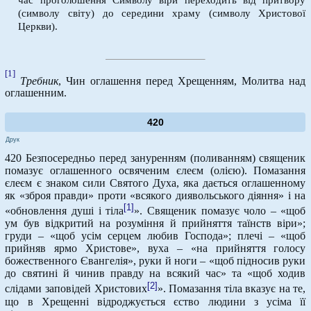
(символу світу) до середини храму (символу Христової
Церкви).
[1]
Требник
, Чин оглашення перед Хрещенням, Молитва над
оглашенним.
420
Друк
420 Безпосередньо перед зануренням (поливанням) священик
помазує оглашенного освяченим єлеєм (олією). Помазання
єлеєм є знаком сили Святого Духа, яка дається оглашенному
як «зброя правди» проти «всякого диявольського діяння» і на
[1]
«обновлення душі і тіла
». Священик помазує чоло – «щоб
ум був відкритий на розуміння й прийняття таїнств віри»;
груди – «щоб усім серцем любив Господа»; плечі – «щоб
прийняв ярмо Христове», вуха – «на прийняття голосу
божественного Євангелія», руки й ноги – «щоб підносив руки
до святині й чинив правду на всякий час» та «щоб ходив
[2]
слідами заповідей Христових
». Помазання тіла вказує на те,
що в Хрещенні відроджується єство людини з усіма її