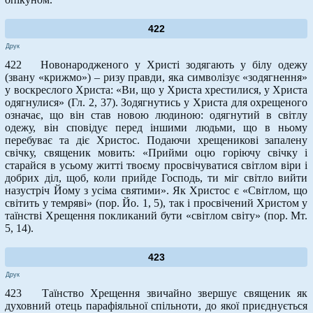
422
Друк
422 Новонародженого у Христі зодягають у білу одежу
(звану «крижмо») – ризу правди, яка символізує «зодягнення»
у воскреслого Христа: «Ви, що у Христа хрестилися, у Христа
одягнулися» (Гл. 2, 37). Зодягнутись у Христа для охрещеного
означає, що він став новою людиною: одягнутий в світлу
одежу, він сповідує перед іншими людьми, що в ньому
перебуває та діє Христос. Подаючи хрещеникові запалену
свічку, священик мовить: «Прийми оцю горіючу свічку і
старайся в усьому житті твоєму просвічуватися світлом віри і
добрих діл, щоб, коли прийде Господь, ти міг світло вийти
назустріч Йому з усіма святими». Як Христос є «Світлом, що
світить у темряві» (пор. Йо. 1, 5), так і просвічений Христом у
таїнстві Хрещення покликаний бути «світлом світу» (пор. Мт.
5, 14).
423
Друк
423 Таїнство Хрещення звичайно звершує священик як
духовний отець парафіяльної спільноти, до якої приєднується