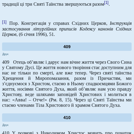
[1]
традиції ці три Святі Таїнства звершуються разом
.
[1]
Пор. Конгрегація у справах Східних Церков,
Інструкція
застосування літургійних приписів Кодексу канонів Східних
Церков
, (6 січня 1996), 51
.
409
Друк
409 Отець об’являє і дарує нам вічне життя через Свого Сина
у Святому Дусі. Це життя нового творіння стає доступним для
нас не тільки по смерті, але вже тепер. Через святі таїнства
Хрещення й Миропомазання, разом із Причастям, ми
з’єднуємося з Христом, стаємо в Ньому спадкоємцями Божого
життя, носіями Святого Духа, який об’являє нам усю правду
Христову, веде шляхами заповідей Христових і молиться в
нас: «Авва! – Отче!» (Рм. 8, 15). Через ці Святі Таїнства ми
стаємо членами Тіла Христового й храмом Святого Духа.
410
Друк
410 У розмові з Никодимом Христос мовить про початок