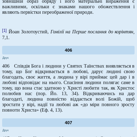
зовнішній образ обряду і його матеріальні вираження є
важливими, оскільки є знаками нашого обожествлення і
являють первістки переображеної природи.
[1]
Йоан Золотоустий,
Гомілії на Перше послання до корінтян,
7,1.
406
Друк
406 Співдія Бога і людини у Святих Таїнствах виявляється в
тому, що Бог відкривається в любові, дарує людині свою
благодать, своє життя, а людина у вірі приймає цей дар і в
любові відповідає на нього. Спасіння людини полягає саме в
тому, що вона стає здатною у Христі любити так, як Христос
полюбив нас (пор. Йо. 13, 34). Відкриваючись на дар
благодаті, людина повністю віддається волі Божій, щоб
зростати у вірі, надії та любові аж «до міри повного зросту
повноти Христа» (Еф. 4, 13).
407
Друк