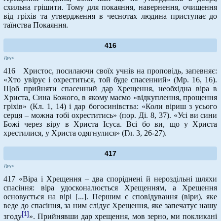
схильна грішити. Тому для покаяння, навернення, очищення
від гріхів та утвердження в чеснотах людина приступає до
таїнства Покаяння.
416
Друк
416 Христос, посилаючи своїх учнів на проповідь, запевняє:
«Хто увірує і охреститься, той буде спасенний» (Мр. 16, 16).
Щоб прийняти спасенний дар Хрещення, необхідна віра в
Христа, Сина Божого, в якому маємо «відкуплення, прощення
гріхів» (Кл. 1, 14) і дар богосинівства: «Коли віриш з усього
серця – можна тобі охреститись» (пор. Ді. 8, 37). «Усі ви сини
Божі через віру в Христа Ісуса. Всі бо ви, що у Христа
хрестилися, у Христа одягнулися» (Гл. 3, 26-27).
417
Друк
417 «Віра і Хрещення – два споріднені й нероздільні шляхи
спасіння: віра удосконалюється Хрещенням, а Хрещення
основується на вірі [...]. Першим є сповідування (віри), яке
веде до спасіння, за ним слідує Хрещення, яке запечатує нашу
[1]
згоду
». Прийнявши дар хрещення, мов зерно, ми покликані