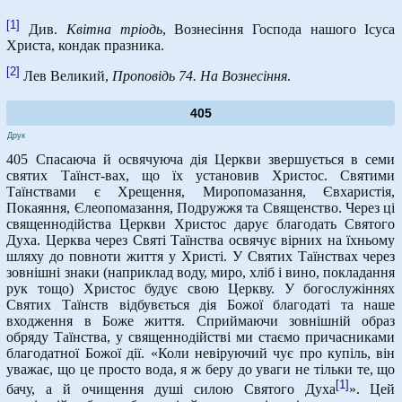
[1]
Див.
Квітна тріодь
, Вознесіння Господа нашого Ісуса
Христа, кондак празника.
[2]
Лев Великий,
Проповідь 74. На Вознесіння
.
405
Друк
405 Спасаюча й освячуюча дія Церкви звершується в семи
святих Таїнст-вах, що їх установив Христос. Святими
Таїнствами є Хрещення, Миропомазання, Євхаристія,
Покаяння, Єлеопомазання, Подружжя та Священство. Через ці
священнодійства Церкви Христос дарує благодать Святого
Духа. Церква через Святі Таїнства освячує вірних на їхньому
шляху до повноти життя у Христі. У Святих Таїнствах через
зовнішні знаки (наприклад воду, миро, хліб і вино, покладання
рук тощо) Христос будує свою Церкву. У богослужіннях
Святих Таїнств відбувється дія Божої благодаті та наше
входження в Боже життя. Сприймаючи зовнішній образ
обряду Таїнства, у священнодійстві ми стаємо причасниками
благодатної Божої дії. «Коли невіруючий чує про купіль, він
уважає, що це просто вода, я ж беру до уваги не тільки те, що
[1]
бачу, а й очищення душі силою Святого Духа
». Цей