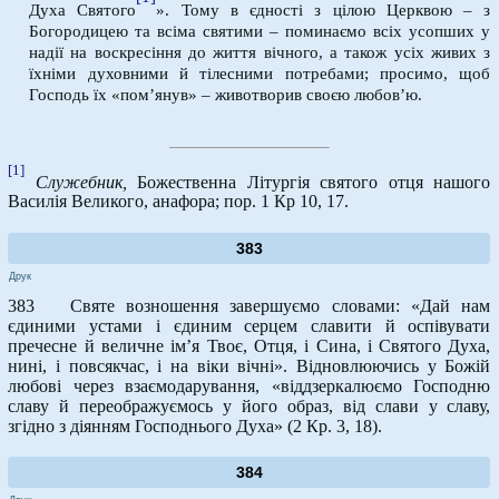
Духа Святого
». Тому в єдності з цілою Церквою – з
Богородицею та всіма святими – поминаємо всіх усопших у
надії на воскресіння до життя вічного, а також усіх живих з
їхніми духовними й тілесними потребами; просимо, щоб
Господь їх «пом’янув» – животворив своєю любов’ю.
[1]
Служебник,
Божественна Літургія святого отця нашого
Василія Великого, анафора; пор. 1 Кр 10, 17.
383
Друк
383 Святе возношення завершуємо словами: «Дай нам
єдиними устами і єдиним серцем славити й оспівувати
пречесне й величне ім’я Твоє, Отця, і Сина, і Святого Духа,
нині, і повсякчас, і на віки вічні». Відновлюючись у Божій
любові через взаємодарування, «віддзеркалюємо Господню
славу й переображуємось у його образ, від слави у славу,
згідно з діянням Господнього Духа» (2 Кр. 3, 18).
384