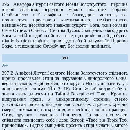
396 Анафора Літургії святого Йоана Золотоустого – перлина
історії спасіння, переданої мовою біблійних образів.
Особливістю цієї анафори є благодарна молитва, яка
починається прославою «несказанного, незбагненного,
невидимого, неосяжного і завжди сущого» Бога, який об’явив
Себе Отцем, і Сином, і Святим Духом. Священик благодарить
Бога за всі Його добродійства: за те, що привів людей до буття,
підніс їх після падіння, привів до неба й дарував їм Царство
Боже, а також за цю Службу, яку Бог зволив прийняти.
397
Друк
397 В Анафорі Літургії святого Йоана Золотоустого спільнота
вірних прославляє Отця за дарування Єдинородного Сина,
якого послано, «щоб кожен, хто вірує в Нього, не загинув, а
жив життям вічним» (Йо. 3, 16). Син Божий видав Себе за
життя світу, даруючи на Тайній Вечері свої Тіло і Кров на
відпущення гріхів. У Євхаристійному спомині стаємо
учасниками «всього, що ради нас сталося»: страстей, хресної
смерті, поховання, воскресіння, вознесіння, сидіння праворуч
Отця, другого і славного Пришестя. На знак цієї участі
спільнота приносить себе і дари Богові: «Твоє від Твоїх Тобі
приносимо». Відтак священик просить Отця зіслати Святого