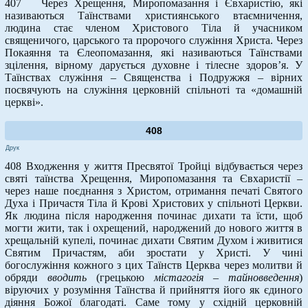
407 Через Хрещення, Миропомазання і Євхаристію, які
називаються Таїнствами християнського втаємничення,
людина стає членом Христового Тіла й учасником
священичого, царського та пророчого служіння Христа. Через
Покаяння та Єлеопомазання, які називаються Таїнствами
зцілення, вірному дарується духовне і тілесне здоров’я. У
Таїнствах служіння – Священства і Подружжя – вірних
посвячують на служіння церковній спільноті та «домашній
церкві».
408
Друк
408 Входження у життя Пресвятої Тройці відбувається через
святі таїнства Хрещення, Миропомазання та Євхаристії –
через наше поєднання з Христом, отримання печаті Святого
Духа і Причастя Тіла й Крові Христових у спільноті Церкви.
Як людина після народження починає дихати та їсти, щоб
могти жити, так і охрещений, народжений до нового життя в
хрещальній купелі, починає дихати Святим Духом і живитися
Святим Причастям, аби зростати у Христі. У чині
богослужіння кожного з цих Таїнств Церква через молитви й
обряди
вводить
(грецькою
містагогія – тайновведення
)
віруючих у розуміння Таїнства й прийняття його як єдиного
діяння Божої благодаті. Саме тому у східній церковній