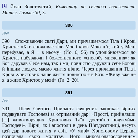
[1]
Йоан Золотоустий,
Коментар на святого євангелиста
Матея. Гомілія 50,
3.
390
Друк
390 Споживаючи святі Дари, ми причащаємося Тіла і Крові
Христа: «Хто споживає тіло Моє і кров Мою п’є, той у Мені
перебуває, а Я – в ньому» (Йо. 6, 56) та уподібнюємося до
Христа, набуваючи і божественного «способу мислення»: як
Бог дарував Себе нам, так і ми, повністю даруючи себе Богові
й іншим людям, маємо життя вічне. Через причащання Тіла і
Крові Христових наше життя повністю є в Бозі: «Живу вже не
я, а живе Христос у мені» (Гл. 2, 20).
391
Друк
391 Після Святого Причастя священик закликає вірних
подякувати Господеві за отриманий дар: «Прості, прийнявши
[...] животворящих Христових Таїн, достойно подякуймо
Господеві». Вірні, як і апостоли в день П’ятдесятниці, несуть
цей дар нового життя у світ. «У мирі» Христовому Церква
розпочала свою молитву, Його миром-благословенням