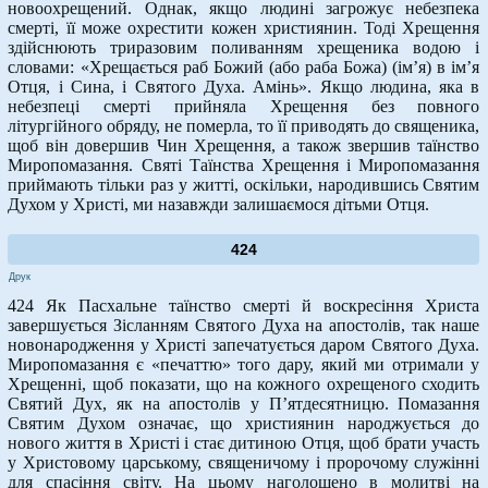
новоохрещений. Однак, якщо людині загрожує небезпека
смерті, її може охрестити кожен християнин. Тоді Хрещення
здійснюють триразовим поливанням хрещеника водою і
словами: «Хрещається раб Божий (або раба Божа) (ім’я) в ім’я
Отця, і Сина, і Святого Духа. Амінь». Якщо людина, яка в
небезпеці смерті прийняла Хрещення без повного
літургійного обряду, не померла, то її приводять до священика,
щоб він довершив Чин Хрещення, а також звершив таїнство
Миропомазання. Святі Таїнства Хрещення і Миропомазання
приймають тільки раз у житті, оскільки, народившись Святим
Духом у Христі, ми назавжди залишаємося дітьми Отця.
424
Друк
424 Як Пасхальне таїнство смерті й воскресіння Христа
завершується Зісланням Святого Духа на апостолів, так наше
новонародження у Христі запечатується даром Святого Духа.
Миропомазання є «печаттю» того дару, який ми отримали у
Хрещенні, щоб показати, що на кожного охрещеного сходить
Святий Дух, як на апостолів у П’ятдесятницю. Помазання
Святим Духом означає, що християнин народжується до
нового життя в Христі і стає дитиною Отця, щоб брати участь
у Христовому царському, священичому і пророчому служінні
для спасіння світу. На цьому наголошено в молитві на