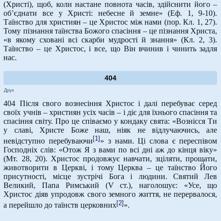
(Христі), щоб, коли настане повнота часів, здійснити його –
об’єднати все у Христі: небесне й земне» (Еф. 1, 9-10).
Таїнство для християн – це Христос між нами (пор. Кл. 1, 27).
Тому пізнання таїнства Божого спасіння – це пізнання Христа,
«в якому сховані всі скарби мудрості й знання» (Кл. 2, 3).
Таїнство – це Христос, і все, що Він вчинив і чинить задля
нас.
404
Друк
404 Після свого вознесіння Христос і далі перебуває серед
своїх учнів – християн усіх часів – і діє для їхнього спасіння та
спасіння світу. Про це співаємо у кондаку свята: «Вознісся Ти
у славі, Христе Боже наш, ніяк не відлучаючись, але
[1]
невідступно перебуваючи
» з нами. Ці слова є переспівом
Господніх слів: «Отож Я з вами по всі дні аж до кінця віку»
(Мт. 28, 20). Христос продовжує навчати, зціляти, прощати,
животворити в Церкві, і тому Церква – це таїнство Його
присутності, місце зустрічі Бога і людини. Святий Лев
Великий, Папа Римський (V ст.), наголошує: «Усе, що
Христос діяв упродовж свого земного життя, не перервалося,
[2]
а перейшло до таїнств церковних
».