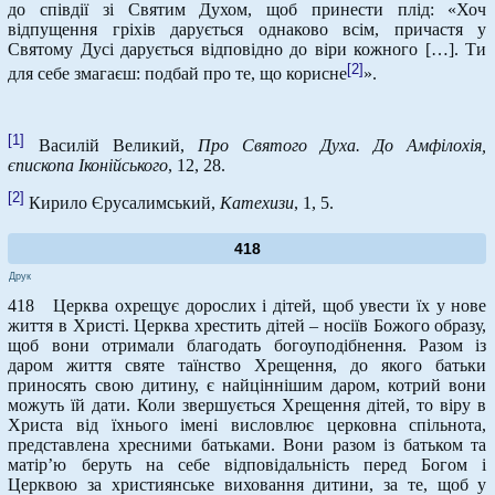
до співдії зі Святим Духом, щоб принести плід: «Хоч
відпущення гріхів дарується однаково всім, причастя у
Святому Дусі дарується відповідно до віри кожного […]. Ти
[2]
для себе змагаєш: подбай про те, що корисне
».
[1]
Василій Великий,
Про Святого Духа. До Амфілохія,
єпископа Іконійського
, 12, 28.
[2]
Кирило Єрусалимський,
Катехизи
, 1, 5.
418
Друк
418 Церква охрещує дорослих і дітей, щоб увести їх у нове
життя в Христі. Церква хрестить дітей – носіїв Божого образу,
щоб вони отримали благодать богоуподібнення. Разом із
даром життя святе таїнство Хрещення, до якого батьки
приносять свою дитину, є найціннішим даром, котрий вони
можуть їй дати. Коли звершується Хрещення дітей, то віру в
Христа від їхнього імені висловлює церковна спільнота,
представлена хресними батьками. Вони разом із батьком та
матір’ю беруть на себе відповідальність перед Богом і
Церквою за християнське виховання дитини, за те, щоб у