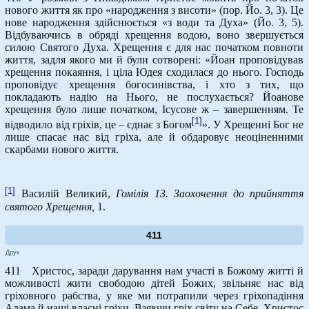
нового життя як про «народження з висоти» (пор. Йо. 3, 3). Це
нове народження здійснюється «з води та Духа» (Йо. 3, 5).
Відбуваючись в обряді хрещення водою, воно звершується
силою Святого Духа. Хрещення є для нас початком повноти
життя, задля якого ми й були сотворені: «Йоан проповідував
хрещення покаяння, і ціла Юдея сходилася до нього. Господь
проповідує хрещення богосинівства, і хто з тих, що
покладають надію на Нього, не послухається? Йоанове
хрещення було лише початком, Ісусове ж – завершенням. Те
[1]
відводило від гріхів, це – єднає з Богом
». У Хрещенні Бог не
лише спасає нас від гріха, але й обдаровує неоціненними
скарбами нового життя.
[1]
Василій Великий,
Гомілія 13. Заохочення до прийняття
святого Хрещення,
1.
411
Друк
411 Христос, заради дарування нам участі в Божому житті й
можливості жити свободою дітей Божих, звільняє нас від
гріховного рабства, у яке ми потрапили через гріхопадіння
Адама й наші власні гріхи. Взявши гріх світу на Себе, Христос