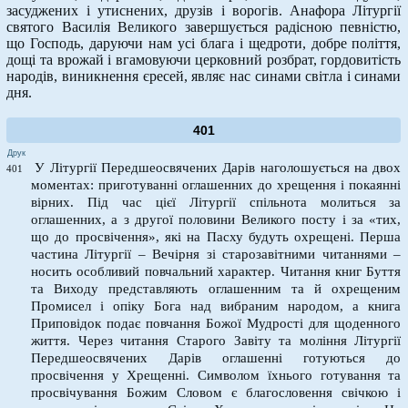
засуджених і утиснених, друзів і ворогів. Анафора Літургії
святого Василія Великого завершується радісною певністю,
що Господь, даруючи нам усі блага і щедроти, добре поліття,
дощі та врожай і вгамовуючи церковний розбрат, гордовитість
народів, виникнення єресей, являє нас синами світла і синами
дня.
401
Друк
У Літургії Передшеосвячених Дарів наголошується на двох
401
моментах: приготуванні оглашенних до хрещення і покаянні
вірних. Під час цієї Літургії спільнота молиться за
оглашенних, а з другої половини Великого посту і за «тих,
що до просвічення», які на Пасху будуть охрещені. Перша
частина Літургії – Вечірня зі старозавітними читаннями –
носить особливий повчальний характер. Читання книг Буття
та Виходу представляють оглашенним та й охрещеним
Промисел і опіку Бога над вибраним народом, а книга
Приповідок подає повчання Божої Мудрості для щоденного
життя. Через читання Старого Завіту та моління Літургії
Передшеосвячених Дарів оглашенні готуються до
просвічення у Хрещенні. Символом їхнього готування та
просвічування Божим Словом є благословення свічкою і