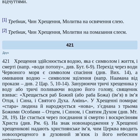
відчуттями.
[1]
Требник
, Чин Хрещення, Молитва на освячення єлею.
[2]
Требник
, Чин Хрещення, Молитви на помазання єлеєм.
421
Друк
421 Хрещення здійснюється водою, яка є символом і життя, і
смерті (напр. «води потопу», див. Бут. 6-9). Перехід через води
Червоного моря є символом спасіння (див. Вих. 14), а
омивання водою – символом зцілення (напр. Наамана від
прокази – див. 2 Цар. 5, 10-14). Занурюючи тричі хрещеника у
воду або тричі поливаючи водою його голову, священик
взиває: «Хрещається раб Божий (або раба Божа) (ім’я) в ім’я
Отця, і Сина, і Святого Духа. Амінь». У Хрещенні помирає
«стара» людина й народжується «нова», з’єднана з трьома
Божими Особами – Отцем, і Сином, і Святим Духом (див. Мт.
28, 19). Це стається через поєднання зі смертю і воскресінням
Христа (див. Рм. 6). На знак новонародження у Хрещенні
хрещеникові надають християнське ім’я, чим Церква вводить
новоохрещеного в духовний зв’язок із його небесним
опікуном.