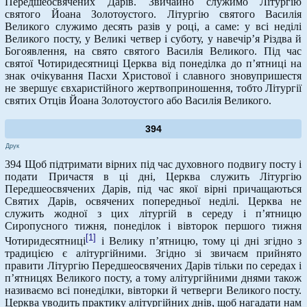
Передшеосвячених Дарів. Звичайно служимо Літургію
святого Йоана Золотоустого. Літургію святого Василія
Великого служимо десять разів у році, а саме: у всі неділі
Великого посту, у Великі четвер і суботу, у навечір’я Різдва й
Богоявлення, на свято святого Василія Великого. Під час
святої Чотиридесятниці Церква від понеділка до п’ятниці на
знак очікування Пасхи Христової і славного зновупришестя
не звершує євхаристійного жертвоприношення, тобто Літургії
святих Отців Йоана Золотоустого або Василія Великого.
394
Друк
394 Щоб підтримати вірних під час духовного подвигу посту і
подати Причастя в ці дні, Церква служить Літургію
Передшеосвячених Дарів, під час якої вірні причащаються
Святих Дарів, освячених попередньої неділі. Церква не
служить жодної з цих літургій в середу і п’ятницю
Сиропусного тижня, понеділок і вівторок першого тижня
[1]
Чотиридесятниці
і Велику п’ятницю, тому ці дні згідно з
традицією є алітургійними. Згідно зі звичаєм прийнято
правити Літургію Передшеосвячених Дарів тільки по середах і
п’ятницях Великого посту, а тому алітургійними днями також
називаємо всі понеділки, вівторки й четверги Великого посту.
Церква уводить практику алітургійних днів, щоб нагадати нам