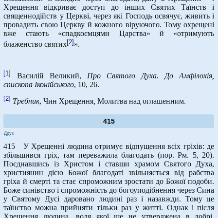
Хрещення відкриває доступ до інших Святих Таїнств і
священнодійств у Церкві, через які Господь освячує, живить і
провадить свою Церкву й кожного віруючого. Тому охрещені
вже стають «спадкоємцями Царства» й «отримують
[2]
блаженство святих
».
[1]
Василій Великий,
Про Святого Духа. До Амфілохія,
єпископа Іконійського
, 10, 26.
[2]
Требник
, Чин Хрещення
,
Молитва над оглашенним.
415
Друк
415 У Хрещенні людина отримує відпущення всіх гріхів: де
збільшився гріх, там переважила благодать (пор. Рм. 5, 20).
Поєднавшись із Христом і ставши храмом Святого Духа,
християнин дією Божої благодаті звільняється від рабства
гріха й смерті та стає спроможним зростати до Божої подоби.
Боже синівство і спроможність до богоуподібнення через Сина
у Святому Дусі даровано людині раз і назавжди. Тому це
таїнство можна прийняти тільки раз у житті. Однак і після
Хрещення людина, воля якої ще не утверджена в добрі,