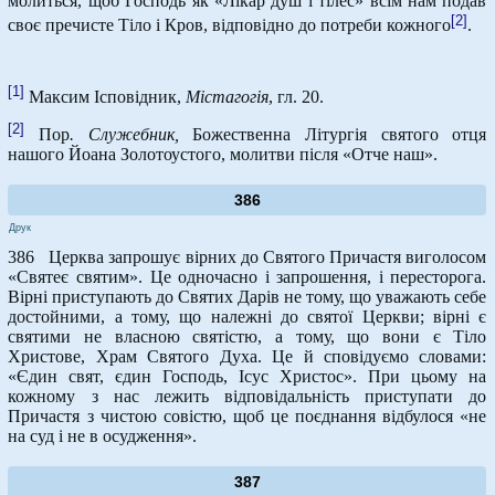
молиться, щоб Господь як «Лікар душ і тілес» всім нам подав
[2]
своє пречисте Тіло і Кров, відповідно до потреби кожного
.
[1]
Максим Ісповідник,
Містагогія
, гл. 20.
[2]
Пор
. Служебник,
Божественна Літургія святого отця
нашого Йоана Золотоустого, молитви після «Отче наш».
386
Друк
386 Церква запрошує вірних до Святого Причастя виголосом
«Святеє святим». Це одночасно і запрошення, і пересторога.
Вірні приступають до Святих Дарів не тому, що уважають себе
достойними, а тому, що належні до святої Церкви; вірні є
святими не власною святістю, а тому, що вони є Тіло
Христове, Храм Святого Духа. Це й сповідуємо словами:
«Єдин свят, єдин Господь, Ісус Христос». При цьому на
кожному з нас лежить відповідальність приступати до
Причастя з чистою совістю, щоб це поєднання відбулося «не
на суд і не в осудження».
387