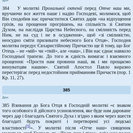
Друк
384 У молитві
Прохальної єктенії
перед
Отче наш
ми,
вручаючи все життя наше і надію Господеві, молимося, щоб
Він сподобив нас причаститися Святих дарів «на відпущення
гріхів, на прощення прогрішень, на спільність зі Святим
Духом, на насліддя Царства Небесного, на сміливість перед
Ним, не на суд і не в осудження», щоб «зі сміливістю,
неосудно сміти призивати небесного Бога Отця». Господня
молитва передує Євхаристійному Причастю ще й тому, що Бог
Отець – не «мій» чи «твій», але «наш», і Він нас єднає навколо
Господньої трапези. До того ж єдність вимагає і взаємного
прощення: «Прости нам провини наші, як і ми прощаємо
винуватцям нашим». Святий Апостол Павло виразно
перестерігає перед недостойним прийманням Причастя (пор. 1
Кр. 11, 27).
385
Друк
385 Взивання до Бога Отця в Господній молитві «є знаком
того особового й дійсного усиновлення, яке буде нам дароване
через дар і благодать Святого Духа i згідно з яким через зшестя
благодаті будуть покриті і перетворені усі людські
[1]
властивості
». У молитві після «Отче наш» священик