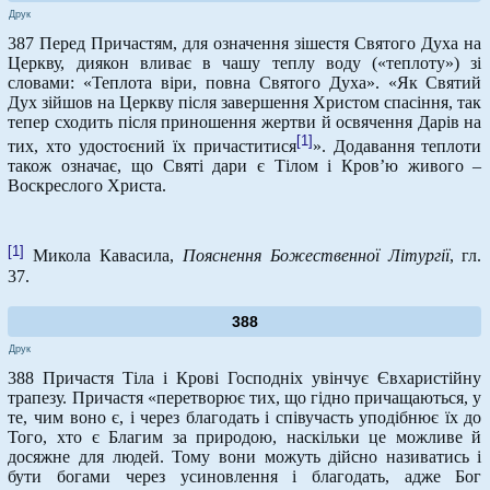
Друк
387 Перед Причастям, для означення зішестя Святого Духа на
Церкву, диякон вливає в чашу теплу воду («теплоту») зі
словами: «Теплота віри, повна Святого Духа». «Як Святий
Дух зійшов на Церкву після завершення Христом спасіння, так
тепер сходить після приношення жертви й освячення Дарів на
[1]
тих, хто удостоєний їх причаститися
». Додавання теплоти
також означає, що Святі дари є Тілом і Кров’ю живого –
Воскреслого Христа.
[1]
Микола Кавасила,
Пояснення Божественної Літургії
, гл.
37.
388
Друк
388 Причастя Тіла і Крові Господніх увінчує Євхаристійну
трапезу. Причастя «перетворює тих, що гідно причащаються, у
те, чим воно є, і через благодать і співучасть уподібнює їх до
Того, хто є Благим за природою, наскільки це можливе й
досяжне для людей. Тому вони можуть дійсно називатись і
бути богами через усиновлення і благодать, адже Бог