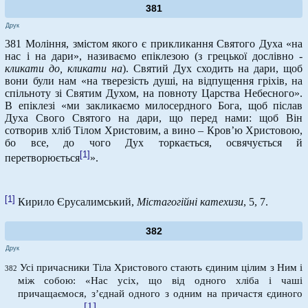
381
Друк
381 Моління, змістом якого є прикликання Святого Духа «на
нас і на дари», називаємо епіклезою (з грецької дослівно -
кликати до, кликати на
). Святий Дух сходить на дари, щоб
вони були нам «на тверезість душі, на відпущення гріхів, на
спільноту зі Святим Духом, на повноту Царства Небесного».
В епіклезі «ми закликаємо милосердного Бога, щоб післав
Духа Свого Святого на дари, що перед нами: щоб Він
сотворив хліб Тілом Христовим, а вино – Кров’ю Христовою,
бо все, до чого Дух торкається, освячується й
[1]
перетворюється
».
[1]
Кирило Єрусалимський,
Містагогійні катехизи
, 5, 7.
382
Друк
Усі причасники Тіла Христового стають єдиним цілим з Ним і
382
між собою: «Нас усіх, що від одного хліба і чаші
причащаємося, з’єднай одного з одним на причастя єдиного
[1]