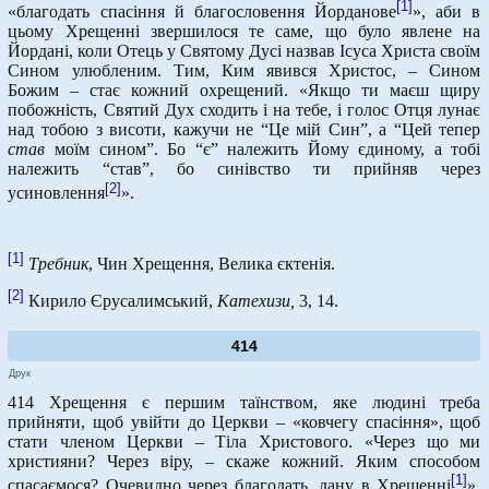
[1]
«благодать спасіння й благословення Йорданове
», аби в
цьому Хрещенні звершилося те саме, що було явлене на
Йордані, коли Отець у Святому Дусі назвав Ісуса Христа своїм
Сином улюбленим. Тим, Ким явився Христос, – Сином
Божим – стає кожний охрещений. «Якщо ти маєш щиру
побожність, Святий Дух сходить і на тебе, і голос Отця лунає
над тобою з висоти, кажучи не “Це мій Син”, а “Цей тепер
став
моїм сином”. Бо “є” належить Йому єдиному, а тобі
належить “став”, бо синівство ти прийняв через
[2]
усиновлення
».
[1]
Требник
, Чин Хрещення, Велика єктенія.
[2]
Кирило Єрусалимський,
Катехизи,
3, 14.
414
Друк
414 Хрещення є першим таїнством, яке людині треба
прийняти, щоб увійти до Церкви – «ковчегу спасіння», щоб
стати членом Церкви – Тіла Христового. «Через що ми
християни? Через віру, – скаже кожний. Яким способом
[1]
спасаємося? Очевидно через благодать, дану в Хрещенні
».