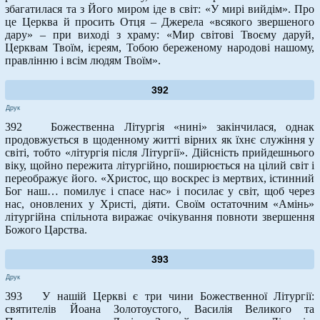
збагатилася та з Його миром іде в світ: «У мирі вийдім». Про
це Церква й просить Отця – Джерела «всякого звершеного
дару» – при виході з храму: «Мир світові Твоєму даруй,
Церквам Твоїм, ієреям, Тобою береженому народові нашому,
правлінню і всім людям Твоїм».
392
Друк
392 Божественна Літургія «нині» закінчилася, однак
продовжується в щоденному житті вірних як їхнє служіння у
світі, тобто «літургія після Літургії». Дійсність прийдешнього
віку, щойно пережита літургійно, поширюється на цілий світ і
переображує його. «Христос, що воскрес із мертвих, істинний
Бог наш… помилує і спасе нас» і посилає у світ, щоб через
нас, оновлених у Христі, діяти. Своїм остаточним «Амінь»
літургійна спільнота виражає очікування повноти звершення
Божого Царства.
393
Друк
393 У нашій Церкві є три чини Божественної Літургії:
святителів Йоана Золотоустого, Василія Великого та