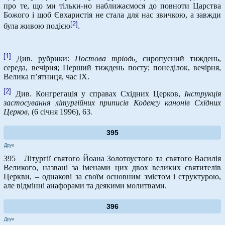
про те, що ми тільки-но наближаємося до повноти Царства
Божого і щоб Євхаристія не стала для нас звичкою, а завжди
[2]
була живою подією
.
[1]
Див. рубрики:
Постова тріодь,
сиропусний тиждень,
середа, вечірня; Перший тиждень посту; понеділок, вечірня,
Велика п’ятниця, час ІХ.
[2]
Див. Конгрегація у справах Східних Церков,
Інструкція
застосування літургійних приписів Кодексу канонів Східних
Церков
, (6 січня 1996), 63
.
395
Друк
395 Літургії святого Йоана Золотоустого та святого Василія
Великого, названі за іменами цих двох великих святителів
Церкви, – однакові за своїм основним змістом і структурою,
але відмінні анафорами та деякими молитвами.
396
Друк