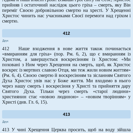
прийняв і остаточний наслідок цього гріха – смерть, яку Він
переміг Своєю добровільною смертю на хресті. У Хрещенні
Христос чинить нас учасниками Своєї перемоги над гріхом і
смертю.
412
Друк
412 Наше входження в нове життя також починається
«вмиранням для гріха» (пор. Рм. 6, 2), що є вмиранням із
Христом, а завершується воскресінням із Христом: «Ми
поховані з Ним через Хрещення на смерть, щоб, як Христос
воскрес із мертвих славою Отця, ми теж жили новим життям»
(Рм. 6, 4). Своєю смертю й воскресінням та зісланням Святого
Духа Христос увів нас у Боже життя. Ми входимо в нього
через нашу смерть і воскресіння у Христі та прийняття дару
Святого Духа. Тільки через смерть «старої людини»
християнин стає «новою людиною» – «новим творінням» у
Христі (див. Гл. 6, 15).
413
Друк
413 У чині Хрещення Церква просить, щоб на воду зійшла