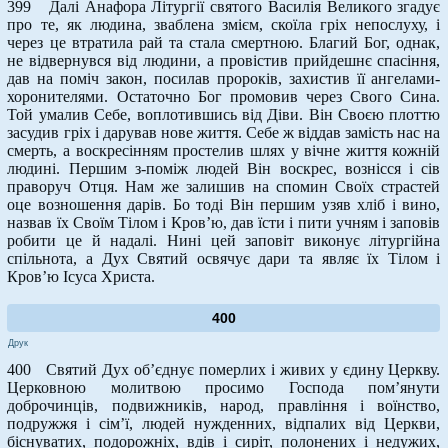
399 Далі Анафора Літургії святого Василія Великого згадує
про те, як людина, зваблена змієм, скоїла гріх непослуху, і
через це втратила рай та стала смертною. Благий Бог, однак,
не відвернувся від людини, а провістив прийдешнє спасіння,
дав на поміч закон, посилав пророків, захистив її ангелами-
хоронителями. Остаточно Бог промовив через Свого Сина.
Той умалив Себе, воплотившись від Діви. Він Своєю плоттю
засудив гріх і дарував нове життя. Себе ж віддав замість нас на
смерть, а воскресінням простелив шлях у вічне життя кожній
людині. Першим з-поміж людей Він воскрес, вознісся і сів
праворуч Отця. Нам же залишив на спомин Своїх страстей
оце возношення дарів. Бо тоді Він першим узяв хліб і вино,
назвав їх Своїм Тілом і Кров’ю, дав їсти і пити учням і заповів
робити це й надалі. Нині цей заповіт виконує літургійна
спільнота, а Дух Святий освячує дари та являє їх Тілом і
Кров’ю Ісуса Христа.
400
Друк
400 Святий Дух об’єднує померлих і живих у єдину Церкву.
Церковною молитвою просимо Господа пом’янути
доброчинців, подвижників, народ, правління і воїнство,
подружжя і сім’ї, людей нужденних, відпалих від Церкви,
біснуватих, подорожніх, вдів і сиріт, полонених і недужих,