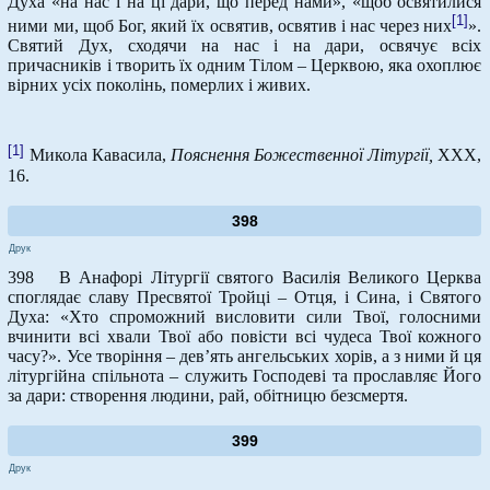
Духа «на нас і на ці дари, що перед нами», «щоб освятилися
[1]
ними ми, щоб Бог, який їх освятив, освятив і нас через них
».
Святий Дух, сходячи на нас і на дари, освячує всіх
причасників і творить їх одним Тілом – Церквою, яка охоплює
вірних усіх поколінь, померлих і живих.
[1]
Микола Кавасила,
Пояснення Божественної Літургії,
ХХХ,
16.
398
Друк
398 В Анафорі Літургії святого Василія Великого Церква
споглядає славу Пресвятої Тройці – Отця, і Сина, і Святого
Духа: «Хто спроможний висловити сили Твої, голосними
вчинити всі хвали Твої або повісти всі чудеса Твої кожного
часу?». Усе творіння – дев’ять ангельських хорів, а з ними й ця
літургійна спільнота – служить Господеві та прославляє Його
за дари: створення людини, рай, обітницю безсмертя.
399
Друк