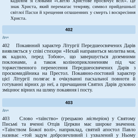
кадилом зі словами «Світло Христове просвічує всіх». Це
знак Христа, який перемагає темряву, символ прийдешньої
світлої Пасхи й хрещення оглашенних у смерть і воскресіння
Христа.
402
Друк
402 Покаянний характер Літургії Передшеосвячених Дарів
виявляється у співі стихири «Нехай направиться молитва моя,
як кадило, перед Тобою», що завершується доземними
поклонами, а також коліноприклоненням під час
торжественного перенесення Передшеосвячених Дарів з
проскомидійника на Престол. Покаянно-постовий характер
цієї Літургії полягає в очікуванні пасхальної повноти й
готуванні вірних до неї, а причащання Святих Дарів духовно
зміцнює вірних на шляху покаяння і посту.
403
Друк
403 Слово «таїнство» (грецькою
містеріон
) у Святому
Письмі та вченні Отців Церкви має широке значення.
«Таїнством Божої волі», наприклад, святий апостол Павло
називає «той задум доброзичливий і ухвалений у Ньому