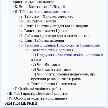
християнської спільноти
Б. Чини Божественної Літургії
В. Таїнства християнського життя
а. Таїнство – Христос серед нас
б. Сім святих Таїнств
в. Святі Таїнства – співдія Бога і людини
г. Таїнственне життя Церкви
1. Таїнства християнського втаємничення
2. Святі Таїнства зцілення
3. Таїнства служіння: Подружжя та Священство
а. Святе таїнство Подружжя
1) Подружжя – таїнство любові чоловіка й
жінки
2) Чин Вінчання
3) Чин удруге вінчаних
4) Чин благословення подружжів, що
прожили разом 25 чи 50 років
б. Святе таїнство Священства
Г. Особливі моління (треби)
ІІІ. Час і простір Церковної молитви
ІV. Особиста молитва християнина
ЖИТТЯ ЦЕРКВИ