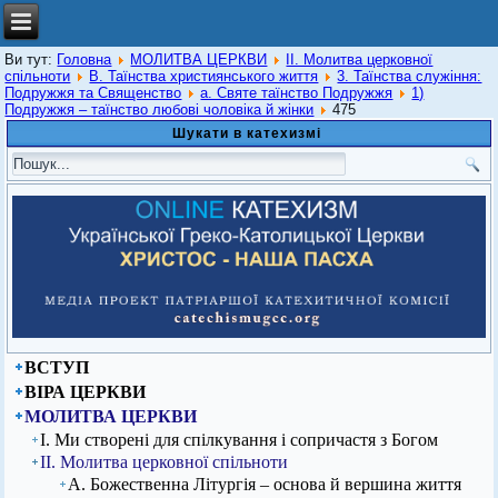
Ви тут:
Головна
МОЛИТВА ЦЕРКВИ
ІІ. Молитва церковної
спільноти
В. Таїнства християнського життя
3. Таїнства служіння:
Подружжя та Священство
а. Святе таїнство Подружжя
1)
Подружжя – таїнство любові чоловіка й жінки
475
Шукати в катехизмі
ВСТУП
ВІРА ЦЕРКВИ
МОЛИТВА ЦЕРКВИ
І. Ми створені для спілкування і сопричастя з Богом
ІІ. Молитва церковної спільноти
А. Божественна Літургія – основа й вершина життя