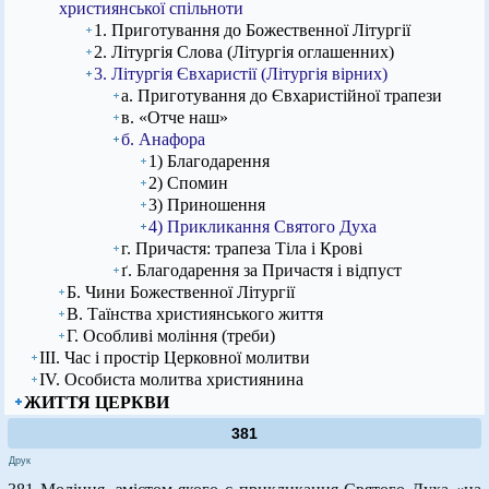
християнської спільноти
1. Приготування до Божественної Літургії
2. Літургія Слова (Літургія оглашенних)
3. Літургія Євхаристії (Літургія вірних)
а. Приготування до Євхаристійної трапези
в. «Отче наш»
б. Анафора
1) Благодарення
2) Спомин
3) Приношення
4) Прикликання Святого Духа
г. Причастя: трапеза Тіла і Крові
ґ. Благодарення за Причастя і відпуст
Б. Чини Божественної Літургії
В. Таїнства християнського життя
Г. Особливі моління (треби)
ІІІ. Час і простір Церковної молитви
ІV. Особиста молитва християнина
ЖИТТЯ ЦЕРКВИ
381
Друк