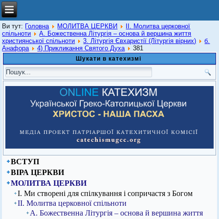
Ви тут:
Головна
МОЛИТВА ЦЕРКВИ
ІІ. Молитва церковної
спільноти
А. Божественна Літургія – основа й вершина життя
християнської спільноти
3. Літургія Євхаристії (Літургія вірних)
б.
Анафора
4) Прикликання Святого Духа
381
Шукати в катехизмі
ВСТУП
ВІРА ЦЕРКВИ
МОЛИТВА ЦЕРКВИ
І. Ми створені для спілкування і сопричастя з Богом
ІІ. Молитва церковної спільноти
А. Божественна Літургія – основа й вершина життя